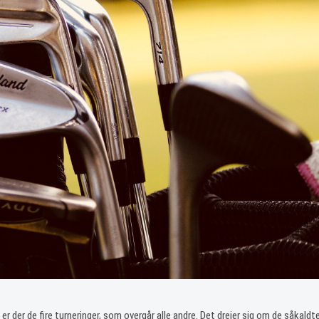
 er der de fire turneringer, som overgår alle andre. Det drejer sig om de såkaldt