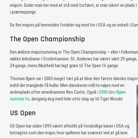
majors. Ender man her med at stå med trofæet, er man sikret en plads i go
i præmiepenge.
De fire majors på herresiden fordeler sig med tre i USA og en enkelt i Eur
The Open Championship
Den ældste majorturnering er The Open Championship – eller i folkemunde
række linksbaner i Storbritannien. St. Andrews har været vært 29 gange, 
24 gange, mens Muirfield har lagt græs til The Open 16 gange.
Thomas Bjørn var i 2003 meget tæt på at blive den første danske majorv
indtil der manglede få huller. Men danskeren måtte nøjes med en
andenplads efter amerikaneren Ben Curtis. Også
i 2000 blev Bjørn
nummer to
, dengang dog med hele otte slag op til Tiger Woods.
US Open
US Open har siden 1895 været afholdt på forskellige baner i USA og
betragtes som den major, hvor spillerne har sværest ved at gå lave