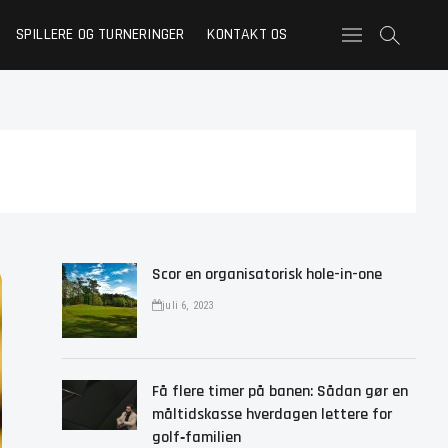
SPILLERE OG TURNERINGER
KONTAKT OS
M
e
n
u
B
u
t
t
o
n
Scor en organisatorisk hole-in-one
juli 6, 2023
Få flere timer på banen: Sådan gør en
måltidskasse hverdagen lettere for
golf‑familien