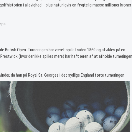
lfhistorien i al evighed – plus naturligvis en frygtelig masse millioner kroner
opa.
 British Open. Turneringen har været spillet siden 1860 og afvikles på en
Prestwick (hvor der ikke spilles mere) har haft æren af at afholde turneringe
inder, da han på Roya
l St. Georges i det sydlige England førte turneringen